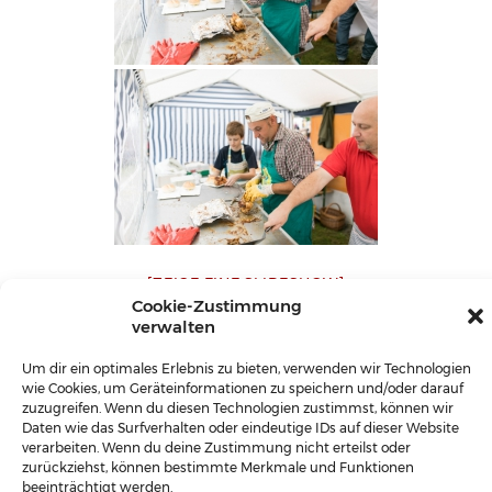
[ZEIGE EINE SLIDESHOW]
Cookie-Zustimmung
verwalten
◄
1
...
7
8
Um dir ein optimales Erlebnis zu bieten, verwenden wir Technologien
wie Cookies, um Geräteinformationen zu speichern und/oder darauf
zuzugreifen. Wenn du diesen Technologien zustimmst, können wir
Daten wie das Surfverhalten oder eindeutige IDs auf dieser Website
Dorferneuerungsverein HARMANSCHLAG |
verarbeiten. Wenn du deine Zustimmung nicht erteilst oder
zurückziehst, können bestimmte Merkmale und Funktionen
Harmanschlag 100 | 3971 St. Martin | Tel.: 0664 /
beeinträchtigt werden.