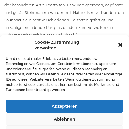
der besonderen Art zu gestalten. Es wurde gegraben, gepflanzt
und gesät, Steinmauern wurden mit Naturfelsen verbunden, ein
Saunahaus aus acht verschiedenen Holzarten gefertigt und
unzählige einladende Rastplätze laden zum Verweilen ein.
Führung Dabei erfährt man viel über […]
Cookie-Zustimmung
weiter
verwalten
Um dir ein optimales Erlebnis zu bieten, verwenden wir
Technologien wie Cookies, um Geräteinformationen zu speichern
und/oder darauf zuzugreifen. Wenn du diesen Technologien
zustimmst, können wir Daten wie das Surfverhalten oder eindeutige
IDs auf dieser Website verarbeiten. Wenn du deine Zustimmung
nicht erteilst oder zurückziehst, können bestimmte Merkmale und
Funktionen beeinträchtigt werden.
Dorferneuerungsverein HARMANSCHLAG |
Akzeptieren
Harmanschlag 100 | 3971 St. Martin | Tel.: 0664 /
1520356
Ablehnen
Admin
|
Veranstaltungskalender Gemeinde
|
Impress